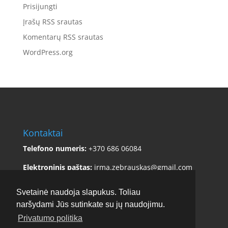
Prisijungti
Įrašų RSS srautas
Komentarų RSS srautas
WordPress.org
Kontaktai
Telefono numeris:
+370 686 06084
Elektroninis paštas:
irma.zebrauskas@gmail.com
Adresas:
Sklėriškės 5, Čiulėnų sen., Molėtų r. sav.
Svetainė naudoja slapukus. Toliau
naršydami Jūs sutinkate su jų naudojimu.
Privatumo politika