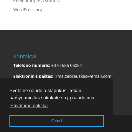
Komentarų RSS srautas
WordPress.org
Kontaktai
Telefono numeris:
+370 686 06084
Elektroninis paštas:
irma.zebrauskas@gmail.com
Adresas:
Sklėriškės 5, Čiulėnų sen., Molėtų r. sav.
Svetainė naudoja slapukus. Toliau
naršydami Jūs sutinkate su jų naudojimu.
Privatumo politika
Gerai