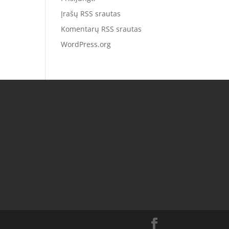
Įrašų RSS srautas
Komentarų RSS srautas
WordPress.org