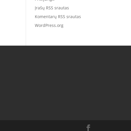
Įrašų RSS srautas
Komentarų RSS srautas
WordPress.org