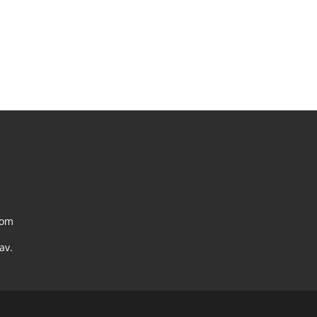
com
av.