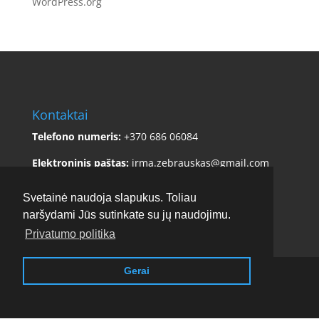
WordPress.org
Kontaktai
Telefono numeris:
+370 686 06084
Elektroninis paštas:
irma.zebrauskas@gmail.com
Adresas:
Sklėriškės 5, Čiulėnų sen., Molėtų r. sav.
Svetainė naudoja slapukus. Toliau
naršydami Jūs sutinkate su jų naudojimu.
Privatumo politika
Gerai
Copyright © 2017 - 2026
Stirnamis