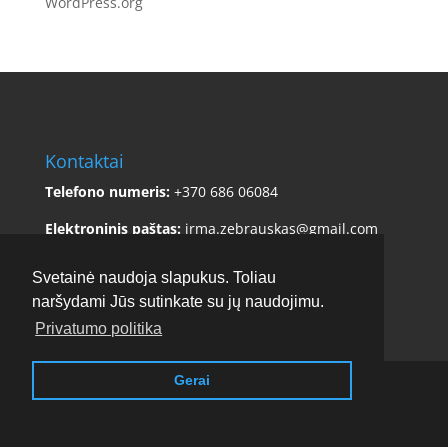
WordPress.org
Kontaktai
Telefono numeris:
+370 686 06084
Elektroninis paštas:
irma.zebrauskas@gmail.com
Adresas:
Sklėriškės 5, Čiulėnų sen., Molėtų r. sav.
Svetainė naudoja slapukus. Toliau
naršydami Jūs sutinkate su jų naudojimu.
Privatumo politika
Gerai
Copyright © 2017 - 2026
Stirnamis