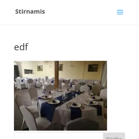
Stirnamis
edf