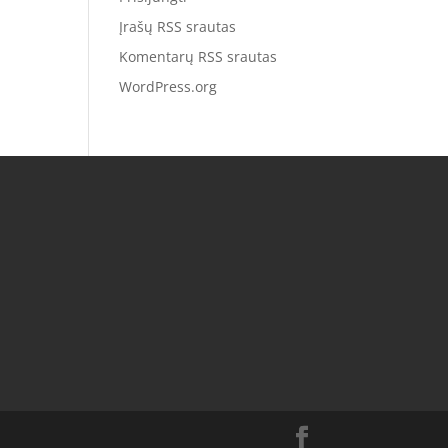
Įrašų RSS srautas
Komentarų RSS srautas
WordPress.org