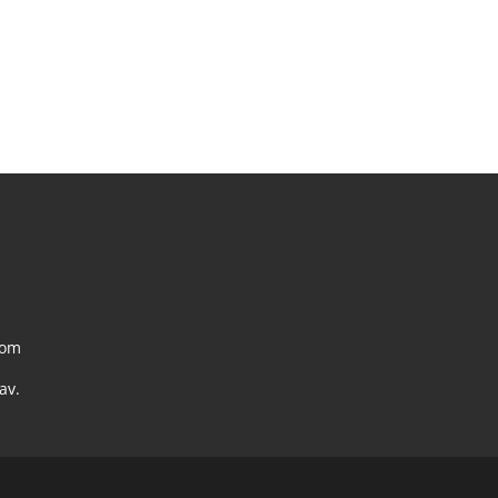
com
av.