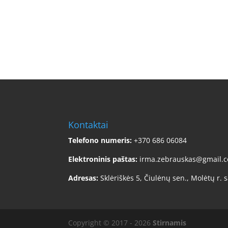
Kontaktai
Telefono numeris:
+370 686 06084
Elektroninis paštas:
irma.zebrauskas@gmail.
Adresas:
Sklėriškės 5, Čiulėnų sen., Molėtų r. s
Copyright © 2017 - 2026
Stirnamis