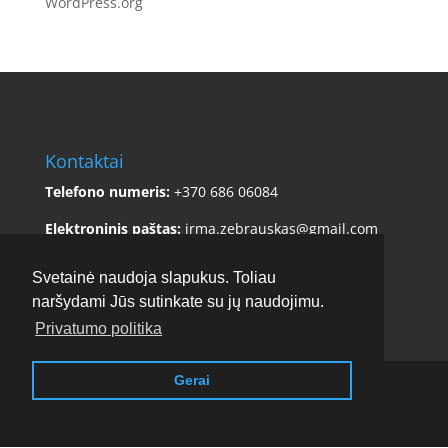
WordPress.org
Kontaktai
Telefono numeris:
+370 686 06084
Elektroninis paštas:
irma.zebrauskas@gmail.com
Adresas:
Sklėriškės 5, Čiulėnų sen., Molėtų r. sav.
Svetainė naudoja slapukus. Toliau
naršydami Jūs sutinkate su jų naudojimu.
Privatumo politika
Gerai
Copyright © 2017 - 2026
Stirnamis