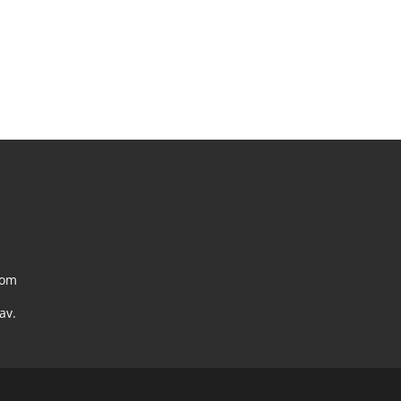
com
av.