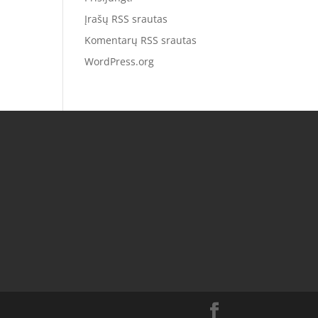
Įrašų RSS srautas
Komentarų RSS srautas
WordPress.org