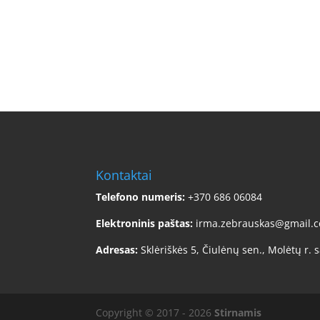
Kontaktai
Telefono numeris:
+370 686 06084
Elektroninis paštas:
irma.zebrauskas@gmail.
Adresas:
Sklėriškės 5, Čiulėnų sen., Molėtų r. s
Copyright © 2017 - 2026
Stirnamis