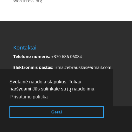
WordPress.org
Kontaktai
Telefono numeris:
+370 686 06084
Elektroninis paštas:
irma.zebrauskas@gmail.com
Adresas:
Sklėriškės 5, Čiulėnų sen., Molėtų r. sav.
Svetainė naudoja slapukus. Toliau
naršydami Jūs sutinkate su jų naudojimu.
Privatumo politika
Gerai
Copyright © 2017 - 2026
Stirnamis