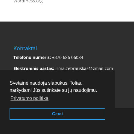
WordPress.org
Kontaktai
Telefono numeris:
+370 686 06084
Elektroninis paštas:
irma.zebrauskas@gmail.com
Adresas:
Sklėriškės 5, Čiulėnų sen., Molėtų r. sav.
Svetainė naudoja slapukus. Toliau
naršydami Jūs sutinkate su jų naudojimu.
Privatumo politika
Gerai
Copyright © 2017 - 2026
Stirnamis