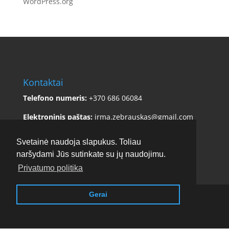
WordPress.org
Kontaktai
Telefono numeris:
+370 686 06084
Elektroninis paštas:
irma.zebrauskas@gmail.com
Adresas:
Sklėriškės 5, Čiulėnų sen., Molėtų r. sav.
Svetainė naudoja slapukus. Toliau
naršydami Jūs sutinkate su jų naudojimu.
Privatumo politika
Gerai
Copyright © 2017 - 2026
Stirnamis