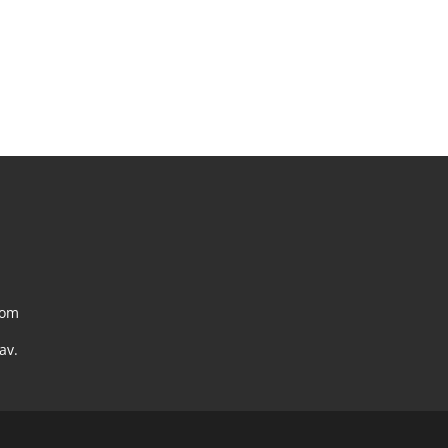
com
av.