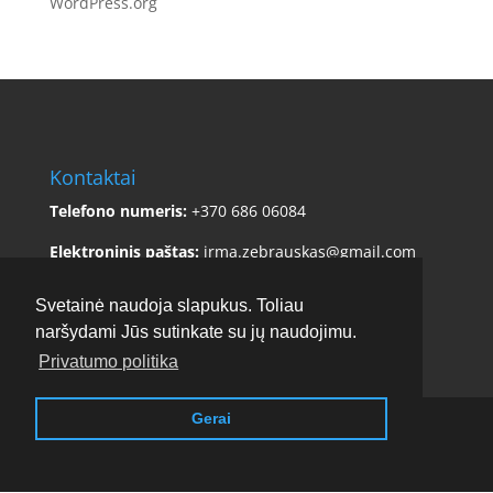
WordPress.org
Kontaktai
Telefono numeris:
+370 686 06084
Elektroninis paštas:
irma.zebrauskas@gmail.com
Adresas:
Sklėriškės 5, Čiulėnų sen., Molėtų r. sav.
Svetainė naudoja slapukus. Toliau
naršydami Jūs sutinkate su jų naudojimu.
Privatumo politika
Gerai
Copyright © 2017 - 2026
Stirnamis