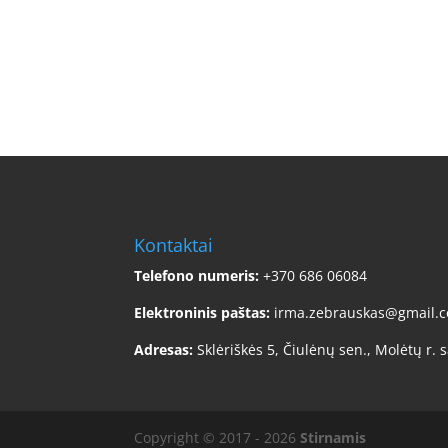
Kontaktai
Telefono numeris:
+370 686 06084
Elektroninis paštas:
irma.zebrauskas@gmail.
Adresas:
Sklėriškės 5, Čiulėnų sen., Molėtų r. s
Copyright © 2017 - 2026
Stirnamis