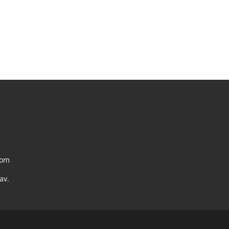
com
av.