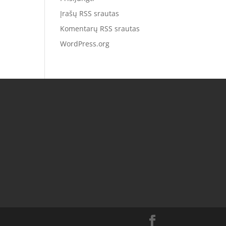
Įrašų RSS srautas
Komentarų RSS srautas
WordPress.org